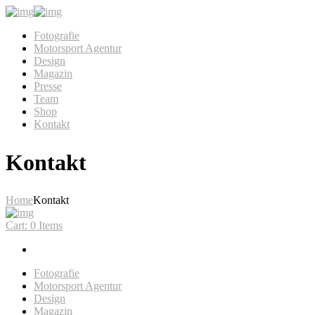
Fotografie
Motorsport Agentur
Design
Magazin
Presse
Team
Shop
Kontakt
Kontakt
Home
Kontakt
Cart:
0 Items
Fotografie
Motorsport Agentur
Design
Magazin