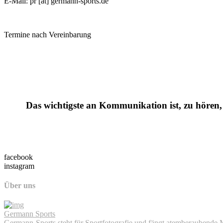
E-Mail: pr [at] germann-sports.de
Termine nach Vereinbarung
Das wichtigste an Kommunikation ist, zu hören, 
facebook
instagram
Über uns
Germann Sports
Germann-Sports steht für Sportfotografie und fängt atemberaubende