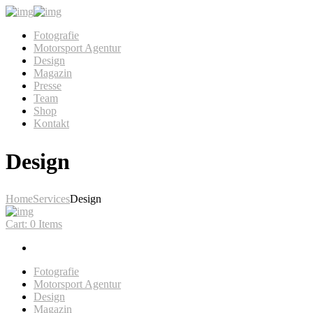
Fotografie
Motorsport Agentur
Design
Magazin
Presse
Team
Shop
Kontakt
Design
Home
Services
Design
Cart:
0 Items
Fotografie
Motorsport Agentur
Design
Magazin