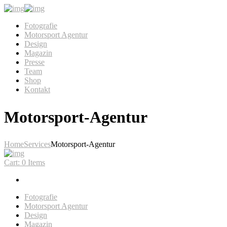
Fotografie
Motorsport Agentur
Design
Magazin
Presse
Team
Shop
Kontakt
Motorsport-Agentur
Home
Services
Motorsport-Agentur
Cart:
0 Items
Fotografie
Motorsport Agentur
Design
Magazin