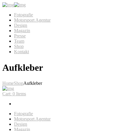
Fotografie
Motorsport Agentur
Design
Magazin
Presse
Team
Shop
Kontakt
Aufkleber
Home
Shop
Aufkleber
Cart:
0 Items
Fotografie
Motorsport Agentur
Design
Magazin