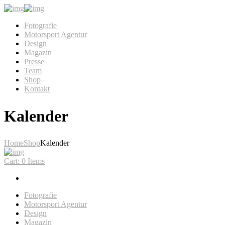
Fotografie
Motorsport Agentur
Design
Magazin
Presse
Team
Shop
Kontakt
Kalender
Home
Shop
Kalender
Cart:
0 Items
Fotografie
Motorsport Agentur
Design
Magazin